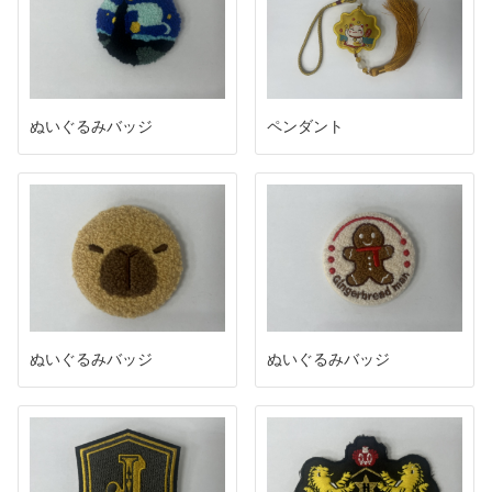
ぬいぐるみバッジ
ペンダント
ぬいぐるみバッジ
ぬいぐるみバッジ